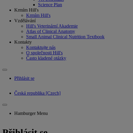
Science Plan
Krmím Hill's
Krmím Hill's
Vzdělávání
Hill's Veterinární Akademie
Atlas of Clinical Anatomy
Small Animal Clinical Nutrition Textbook
Kontakty
Kontaktujte nás
O společnosti Hill's
Často kladené otázky
Přihlásit se
Česká republika [Czech]
Hamburger Menu
Přihlásit se