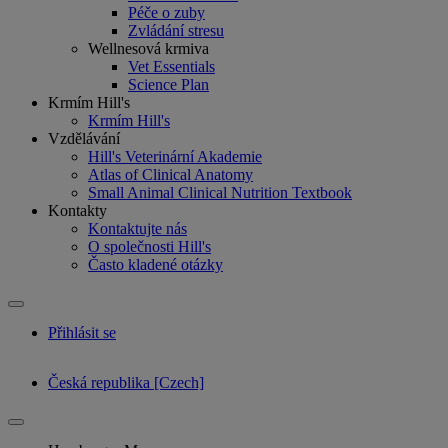
Péče o zuby
Zvládání stresu
Wellnesová krmiva
Vet Essentials
Science Plan
Krmím Hill's
Krmím Hill's
Vzdělávání
Hill's Veterinární Akademie
Atlas of Clinical Anatomy
Small Animal Clinical Nutrition Textbook
Kontakty
Kontaktujte nás
O společnosti Hill's
Často kladené otázky
Přihlásit se
Česká republika [Czech]