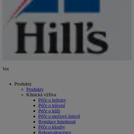
Vet
Produkty
Produkty
Klinická výživa
Péče o ledviny
Péče o trávení
Péče o kůži
Péče o močové ústrojí
Regulace hmotnosti
Péče o klouby
Rekonvalescence