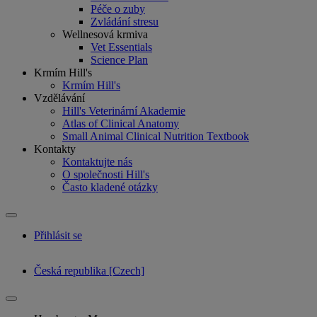
Péče o zuby
Zvládání stresu
Wellnesová krmiva
Vet Essentials
Science Plan
Krmím Hill's
Krmím Hill's
Vzdělávání
Hill's Veterinární Akademie
Atlas of Clinical Anatomy
Small Animal Clinical Nutrition Textbook
Kontakty
Kontaktujte nás
O společnosti Hill's
Často kladené otázky
Přihlásit se
Česká republika [Czech]