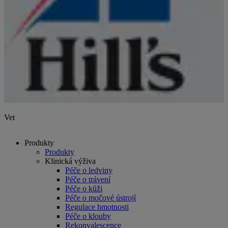
Vet
Produkty
Produkty
Klinická výživa
Péče o ledviny
Péče o trávení
Péče o kůži
Péče o močové ústrojí
Regulace hmotnosti
Péče o klouby
Rekonvalescence