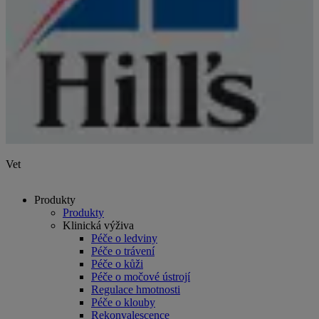
Vet
Produkty
Produkty
Klinická výživa
Péče o ledviny
Péče o trávení
Péče o kůži
Péče o močové ústrojí
Regulace hmotnosti
Péče o klouby
Rekonvalescence