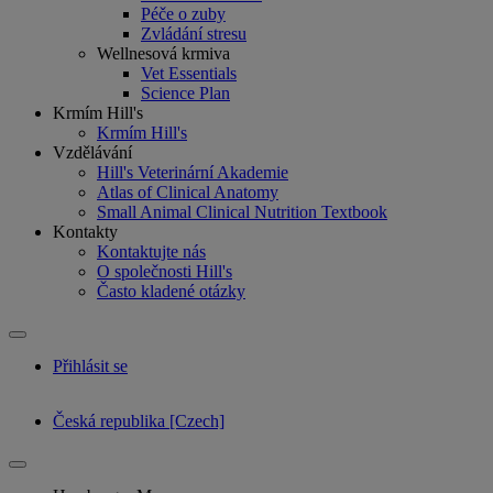
Péče o zuby
Zvládání stresu
Wellnesová krmiva
Vet Essentials
Science Plan
Krmím Hill's
Krmím Hill's
Vzdělávání
Hill's Veterinární Akademie
Atlas of Clinical Anatomy
Small Animal Clinical Nutrition Textbook
Kontakty
Kontaktujte nás
O společnosti Hill's
Často kladené otázky
Přihlásit se
Česká republika [Czech]