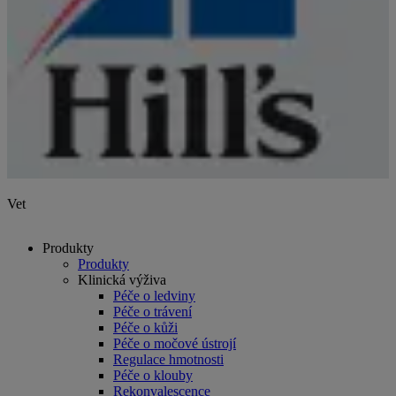
Vet
Produkty
Produkty
Klinická výživa
Péče o ledviny
Péče o trávení
Péče o kůži
Péče o močové ústrojí
Regulace hmotnosti
Péče o klouby
Rekonvalescence