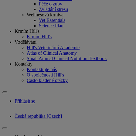
Péče o zuby
Zvládání stresu
Wellnesová krmiva
Vet Essentials
Science Plan
Krmím Hill's
Krmím Hill's
Vzdělávání
Hill's Veterinární Akademie
Atlas of Clinical Anatomy
Small Animal Clinical Nutrition Textbook
Kontakty
Kontaktujte nás
O společnosti Hill's
Často kladené otázky
Přihlásit se
Česká republika [Czech]