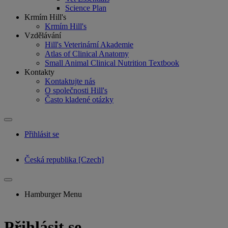
Science Plan
Krmím Hill's
Krmím Hill's
Vzdělávání
Hill's Veterinární Akademie
Atlas of Clinical Anatomy
Small Animal Clinical Nutrition Textbook
Kontakty
Kontaktujte nás
O společnosti Hill's
Často kladené otázky
Přihlásit se
Česká republika [Czech]
Hamburger Menu
Přihlásit se