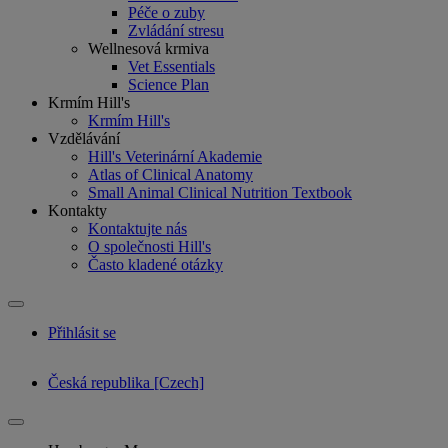
Péče o zuby
Zvládání stresu
Wellnesová krmiva
Vet Essentials
Science Plan
Krmím Hill's
Krmím Hill's
Vzdělávání
Hill's Veterinární Akademie
Atlas of Clinical Anatomy
Small Animal Clinical Nutrition Textbook
Kontakty
Kontaktujte nás
O společnosti Hill's
Často kladené otázky
Přihlásit se
Česká republika [Czech]