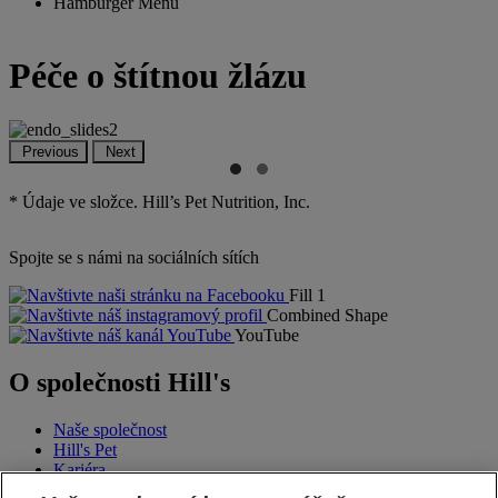
Hamburger Menu
Péče o štítnou žlázu
Previous
Next
* Údaje ve složce. Hill’s Pet Nutrition, Inc.
Spojte se s námi na sociálních sítích
Fill 1
Combined Shape
YouTube
O společnosti Hill's
Naše společnost
Hill's Pet
Kariéra