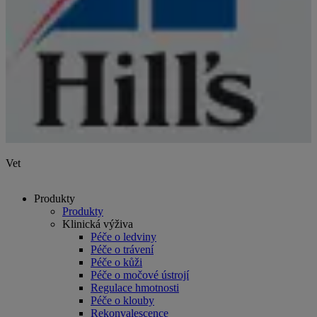
Vet
Produkty
Produkty
Klinická výživa
Péče o ledviny
Péče o trávení
Péče o kůži
Péče o močové ústrojí
Regulace hmotnosti
Péče o klouby
Rekonvalescence